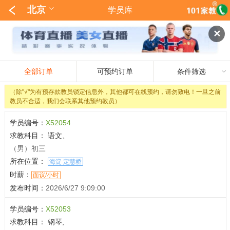
北京
学员库
✕
全部订单
可预约订单
条件筛选
（除"√"为有预存款教员锁定信息外，其他都可在线预约，请勿致电！一旦之前
教员不合适，我们会联系其他预约教员）
学员编号：
X52054
求教科目：
语文、
（男）初三
所在位置：
海淀 定慧桥
时薪：
面议/小时
发布时间：
2026/6/27 9:09:00
学员编号：
X52053
求教科目：
钢琴,