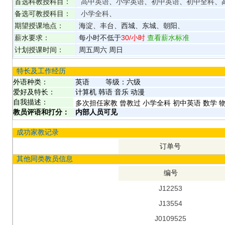
首选科教授科目：
高中英语
、
小学英语
、
初中英语
、
初中全科
、
备选可教授科目：
小学全科
、
期望授课地点：
海淀、丰台、西城、东城、朝阳、
薪水要求：
每小时不低于
30
/小时
查看薪水标准
计划授课时间：
周五周六 周日
特长及工作经历
外语种类：
英语
等级：
六级
爱好及特长：
计算机 韩语 音乐 动漫
自我描述：
多次担任家教 曾教过 小学全科 初中英语 数学 物
教员评语和打分：
内部人员可见
成功家教记录
订单号
其他同类教员信息
编号
J12253
J13554
J0109525