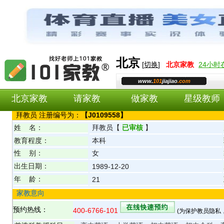
北京
[
切换
]
北京
家教
24小
www.
101
jiajiao
.com
北京家教
请家教
做家教
星级教师
拜
教员 注册编号为：
【
J0109558
】
姓 名：
拜
教员
【
已审核
】
教育程度：
本科
性 别：
女
出生日期：
1989-12-20
年 龄：
21
家教意向
预约热线：
400-6766-101
(为保护教员隐私