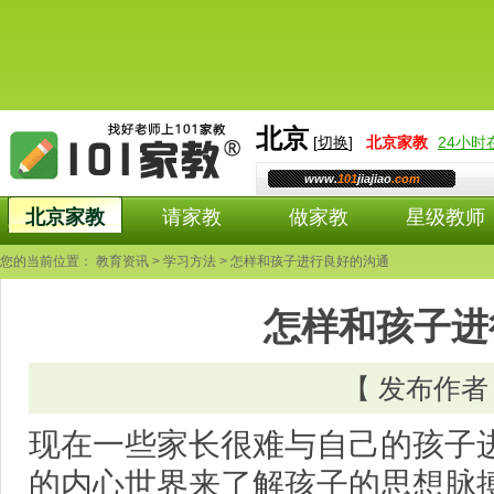
北京
[
切换
]
北京
家教
24小
www.
101
jiajiao
.com
北京家教
请家教
做家教
星级教师
您的当前位置：
教育资讯
>
学习方法
> 怎样和孩子进行良好的沟通
怎样和孩子进
【 发布作者
现在一些家长很难与自己的孩子
的内心世界来了解孩子的思想脉