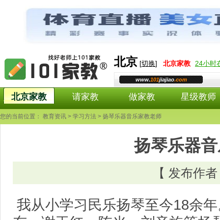
北京
[
切换
]
北京
家教
24小
www.
101
jiajiao
.com
北京家教
请家教
做家教
星级教师
您的当前位置：
教育资讯
>
学习方法
> 扬琴乐器音乐家教老师
扬琴乐器音
【 发布作
我从小学习民乐扬琴至今18余