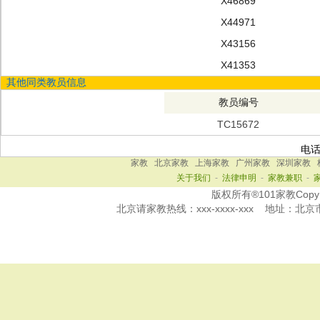
X46869
X44971
X43156
X41353
其他同类教员信息
教员编号
TC15672
电
家教
北京家教
上海家教
广州家教
深圳家教
关于我们
-
法律申明
-
家教兼职
-
版权所有®101家教Copy Ri
北京
请家教热线：
xxx-xxxx-xxx
地址：北京