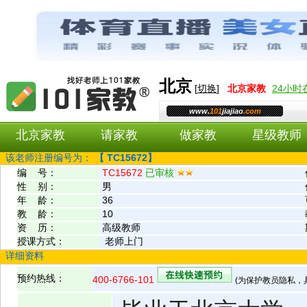
北京
[
切换
]
北京
家教
24小
www.
101
jiajiao
.com
北京家教
请家教
做家教
星级教师
该老师注册编号为：
【
TC15672】
编 号：
TC15672
已审核
性 别：
男
年 龄：
36
教 龄：
10
资 历：
高级教师
授课方式：
老师上门
详细资料
预约热线：
400-6766-101
(为保护教员隐私，