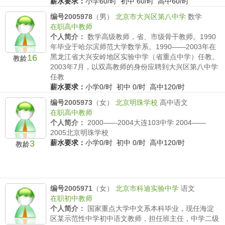
薪水要求：
小学60/时 初中 60/时 高中60/时
编号2005978
（男）
北京市大兴区第八中学
数学
在职高中教师
个人简介：
数学高级教师，省、市级骨干教师。1990
年毕业于哈尔滨师范大学数学系。1990——2003年在
16
黑龙江省大兴安岭地区实验中学（省重点中学）任教。
教龄
2003年7月，以双高教师的身份应聘到大兴区第八中学
任教
薪水要求：
小学0/时 初中 0/时 高中120/时
编号2005973
（女）
北京明珠学校
高中语文
在职高中教师
个人简介：
2000——2004大连103中学 2004——
2005北京明珠学校
3
薪水要求：
小学0/时 初中 0/时 高中120/时
教龄
编号2005971
（女）
北京市科迪实验中学
语文
在职初中教师
个人简介：
国家重点大学中文系本科毕业，现任海淀
区某示范性中学初中语文教师，担任班主任，中学二级