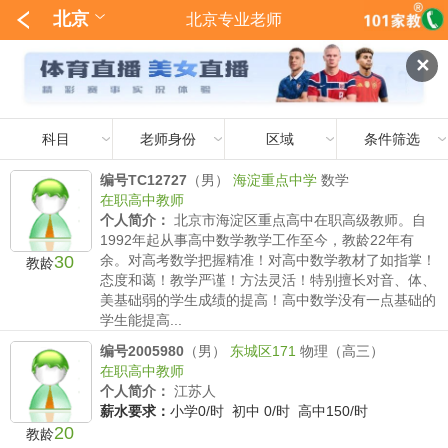
北京
北京专业老师
✕
科目
老师身份
区域
条件筛选
编号TC12727
（男）
海淀重点中学
数学
在职高中教师
个人简介：
北京市海淀区重点高中在职高级教师。自
1992年起从事高中数学教学工作至今，教龄22年有
30
余。对高考数学把握精准！对高中数学教材了如指掌！
教龄
态度和蔼！教学严谨！方法灵活！特别擅长对音、体、
美基础弱的学生成绩的提高！高中数学没有一点基础的
学生能提高...
薪水要求：
小学/时 初中 /时 高中600-1100/时
编号2005980
（男）
东城区171
物理（高三）
在职高中教师
个人简介：
江苏人
薪水要求：
小学0/时 初中 0/时 高中150/时
20
教龄