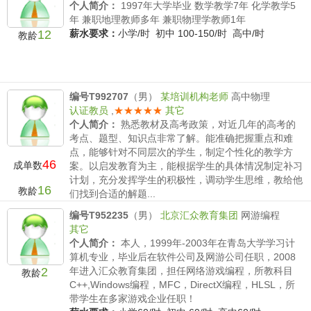
个人简介：
1997年大学毕业 数学教学7年 化学教学5
年 兼职地理教师多年 兼职物理学教师1年
12
薪水要求：
小学/时 初中 100-150/时 高中/时
教龄
编号T992707
（男）
某培训机构老师
高中物理
认证教员
,
★★★★★
其它
个人简介：
熟悉教材及高考政策，对近几年的高考的
考点、题型、知识点非常了解。能准确把握重点和难
点，能够针对不同层次的学生，制定个性化的教学方
46
成单数
案。以启发教育为主，能根据学生的具体情况制定补习
计划，充分发挥学生的积极性，调动学生思维，教给他
16
教龄
们找到合适的解题...
薪水要求：
小学/时 初中 /时 高中300-500/时
编号T952235
（男）
北京汇众教育集团
网游编程
其它
个人简介：
本人，1999年-2003年在青岛大学学习计
算机专业，毕业后在软件公司及网游公司任职，2008
2
年进入汇众教育集团，担任网络游戏编程，所教科目
教龄
C++,Windows编程，MFC，DirectX编程，HLSL，所
带学生在多家游戏企业任职！