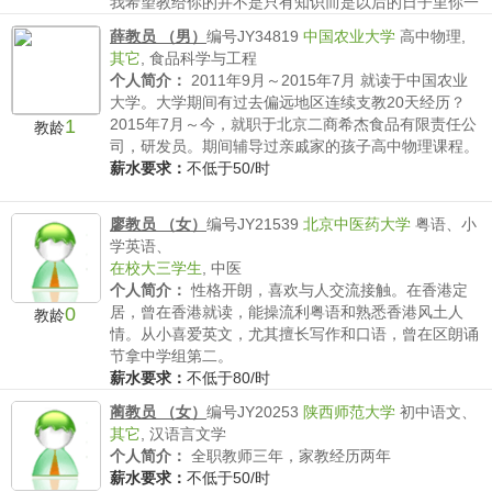
我希望教给你的并不是只有知识而是以后的日子里你一
个人在成长的...
薛教员 （男）
编号JY34819
中国农业大学
高中物理,
薪水要求：
不低于60/时
其它
,
食品科学与工程
个人简介：
2011年9月～2015年7月 就读于中国农业
大学。大学期间有过去偏远地区连续支教20天经历？
1
2015年7月～今，就职于北京二商希杰食品有限责任公
教龄
司，研发员。期间辅导过亲戚家的孩子高中物理课程。
薪水要求：
不低于50/时
廖教员 （女）
编号JY21539
北京中医药大学
粤语、小
学英语、
在校大三学生
,
中医
个人简介：
性格开朗，喜欢与人交流接触。在香港定
0
居，曾在香港就读，能操流利粤语和熟悉香港风土人
教龄
情。从小喜爱英文，尤其擅长写作和口语，曾在区朗诵
节拿中学组第二。
薪水要求：
不低于80/时
蔺教员 （女）
编号JY20253
陕西师范大学
初中语文、
其它
,
汉语言文学
个人简介：
全职教师三年，家教经历两年
薪水要求：
不低于50/时