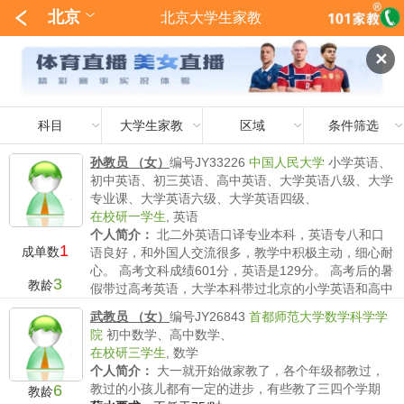
北京
北京大学生家教
✕
科目
大学生家教
区域
条件筛选
孙教员 （女）
编号JY33226
中国人民大学
小学英语、
初中英语、初三英语、高中英语、大学英语八级、大学
专业课、大学英语六级、大学英语四级、
在校研一学生
,
英语
个人简介：
北二外英语口译专业本科，英语专八和口
1
成单数
语良好，和外国人交流很多，教学中积极主动，细心耐
心。 高考文科成绩601分，英语是129分。 高考后的暑
3
教龄
假带过高考英语，大学本科带过北京的小学英语和高中
英语，孩子的成绩名次都有明显提高。
武教员 （女）
编号JY26843
首都师范大学数学科学学
薪水要求：
不低于120/时
院
初中数学、高中数学、
在校研三学生
,
数学
个人简介：
大一就开始做家教了，各个年级都教过，
6
教过的小孩儿都有一定的进步，有些教了三四个学期
教龄