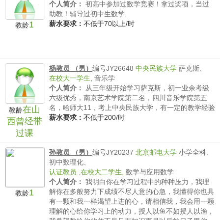
个人简介：
初高中参加过数学竞赛！拿过奖项，当过
助教！辅导过初中生数学.
1
薪水要求：
不低于70以上/时
教龄
杨教员 （男）
编号JY26648
中央民族大学
萨克斯、
在校大一学生
,
音乐学
个人简介：
从三年级开始学习萨克斯，初一业余考级
六级优秀，南京艺术学院第二名，四川音乐学院第五
名，哈师大11，考上中央民族大学，有一定的教学经验
在山
教龄
薪水要求：
不低于200/时
西曾经带
过课
孙教员 （男）
编号JY20237
北京邮电大学
小学全科、
初中数理化、
认证教员
,
在校大二学生
,
数学与应用数学
个人简介：
我明白你在学习过程中的种种压力，我理
1
解你在多般努力下成绩不尽人意的心急，我懂得你也具
教龄
有一颗和我一样渴望上进的心，请相信我，我会用一颗
理解的心给你学习上的动力，授人以鱼不如授人以渔，