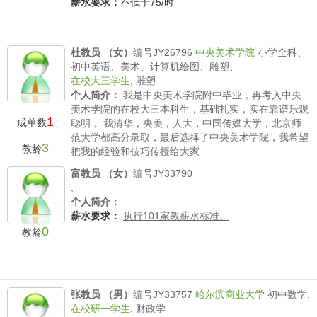
薪水要求：
不低于75/时
杜教员 （女）
编号JY26796
中央美术学院
小学全科、
初中英语、美术、计算机绘图、雕塑、
在校大三学生
,
雕塑
个人简介：
我是中央美术学院附中毕业，再考入中央
美术学院的在校大三本科生，基础扎实，实在靠谱乐观
1
成单数
聪明 。我清华，央美，人大，中国传媒大学，北京师
范大学都高分录取，最后选择了中央美术学院，我希望
3
教龄
把我的经验和技巧传授给大家
薪水要求：
不低于150/时
富教员 （女）
编号JY33790
,
个人简介：
薪水要求：
执行101家教薪水标准。
0
教龄
张教员 （男）
编号JY33757
哈尔滨商业大学
初中数学,
在校研一学生
,
财政学